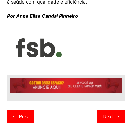
à saúde com qualidade e eficiência.
Por Anne Elise Candal Pinheiro
Navegação
Prev
Next
de