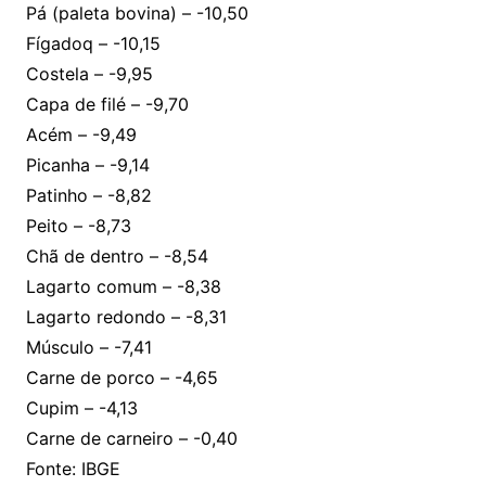
Pá (paleta bovina) – -10,50
Fígadoq – -10,15
Costela – -9,95
Capa de filé – -9,70
Acém – -9,49
Picanha – -9,14
Patinho – -8,82
Peito – -8,73
Chã de dentro – -8,54
Lagarto comum – -8,38
Lagarto redondo – -8,31
Músculo – -7,41
Carne de porco – -4,65
Cupim – -4,13
Carne de carneiro – -0,40
Fonte: IBGE