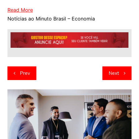
Read More
Notícias ao Minuto Brasil – Economia
Navegação
Prev
Next
de
artigos