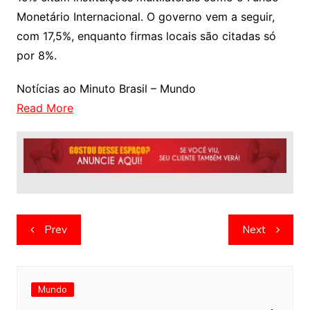
Monetário Internacional. O governo vem a seguir,
com 17,5%, enquanto firmas locais são citadas só
por 8%.
Notícias ao Minuto Brasil – Mundo
Read More
Navegação
Prev
Next
de
artigos
Mundo