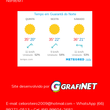
Norte/MT
Site desenvolvido por
E-mail: celioroteiro2009@hotmail.com – WhatsApp (66)
99271-0513 – Cel. (66) 99604-2681