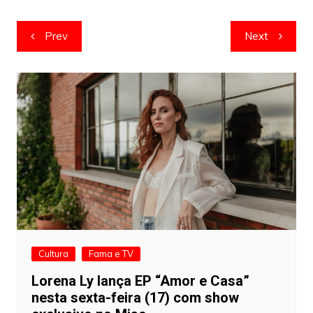
Navegação
Prev
Next
de
artigos
Cultura
Fama e TV
Lorena Ly lança EP “Amor e Casa”
nesta sexta-feira (17) com show