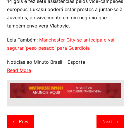
14 gols e fez sete assistências pelos vice-campeões
europeus, Lukaku poderá estar prestes a juntar-se à
Juventus, possivelmente em um negócio que
também envolverá Vlahovic.
Leia Também:
Manchester City se antecipa e vai
segurar ‘peso pesado’ para Guardiola
Notícias ao Minuto Brasil – Esporte
Read More
Navegação
Prev
Next
de