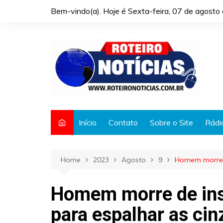
Skip
Bem-vindo(a). Hoje é
Sexta-feira, 07 de agost
to
content
Início
Contato
Sobre o Site
Rádi
Home
2023
Agosto
9
Homem morre d
Homem morre de ins
para espalhar as cin