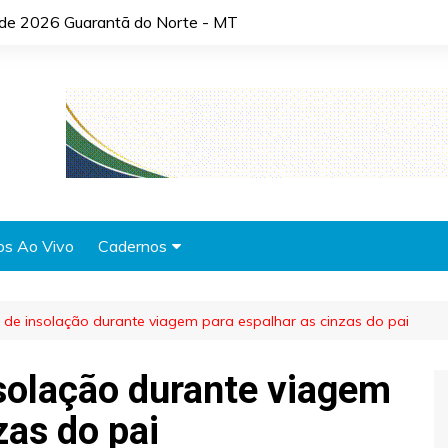
o de 2026 Guarantã do Norte - MT
os Ao Vivo
Cadernos
Agronotícias
e insolação durante viagem para espalhar as cinzas do pai
Automóveis
Brasil
olação durante viagem
Cidades
zas do pai
Cultura