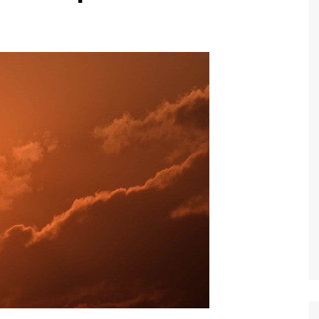
Economia
Esportes
Fama e TV
Justiça
Mundo
Política
Saúde