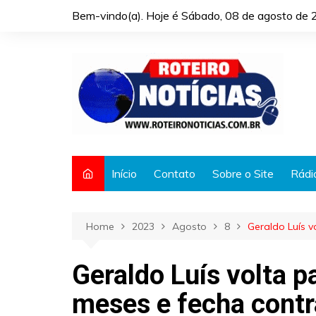
Skip
Bem-vindo(a). Hoje é
Sábado, 08 de agosto de 
to
content
Início
Contato
Sobre o Site
Rádi
Home
2023
Agosto
8
Geraldo Luís v
Geraldo Luís volta p
meses e fecha cont