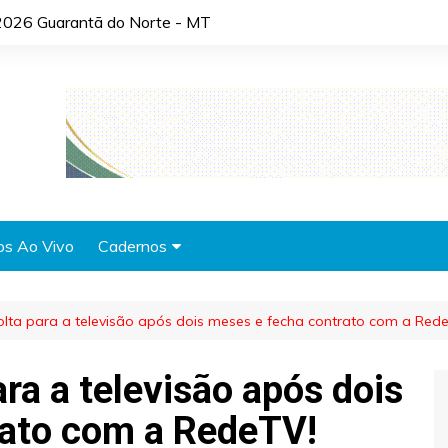
2026 Guarantã do Norte - MT
os Ao Vivo
Cadernos
Agronotícias
olta para a televisão após dois meses e fecha contrato com a Red
Automóveis
Brasil
ara a televisão após dois
Cidades
rato com a RedeTV!
Cultura