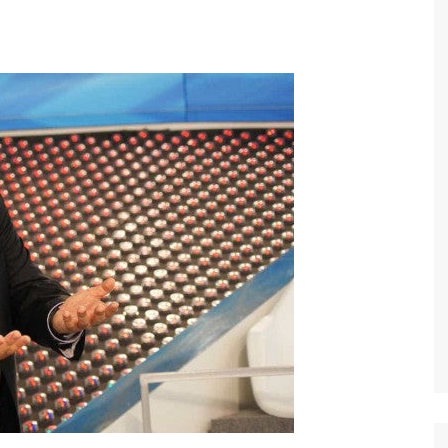
Economia
Esportes
Fama e TV
Justiça
Mundo
Política
Saúde