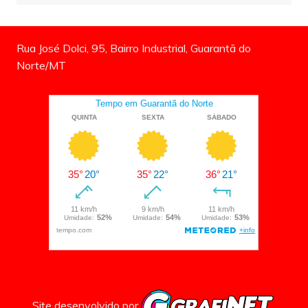
Rua José Dolci, 95, Bairro Industrial, Guarantã do
Norte/MT
Site desenvolvido por