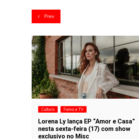
Navegação
Prev
de
artigos
Cultura
Fama e TV
Lorena Ly lança EP “Amor e Casa”
nesta sexta-feira (17) com show
exclusivo no Misc