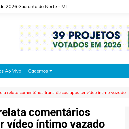
o de 2026 Guarantã do Norte - MT
os Ao Vivo
Cadernos
Agronotícias
Maia relata comentários transfóbicos após ter vídeo íntimo vazado
Automóveis
Brasil
 relata comentários
Cidades
er vídeo íntimo vazado
Cultura