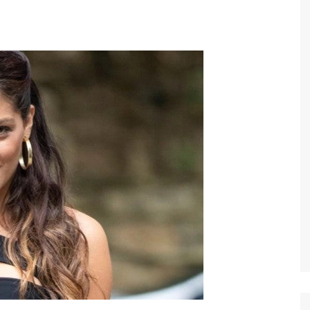
Economia
Esportes
Fama e TV
Justiça
Mundo
Política
Saúde