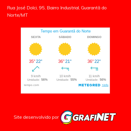
Rua José Dolci, 95, Bairro Industrial, Guarantã do
Norte/MT
Site desenvolvido por