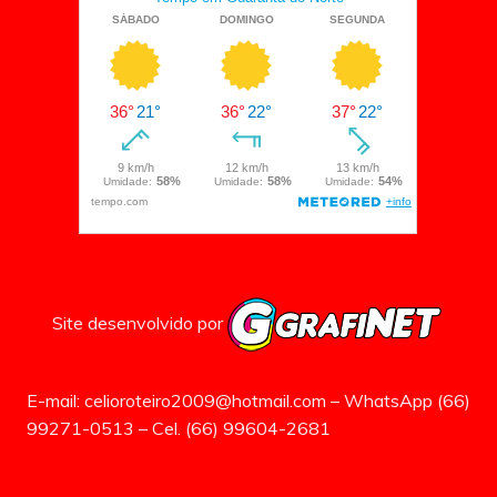
Site desenvolvido por
E-mail: celioroteiro2009@hotmail.com – WhatsApp (66)
99271-0513 – Cel. (66) 99604-2681