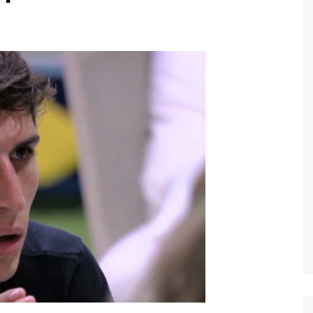
Economia
Esportes
Fama e TV
Justiça
Mundo
Política
Saúde