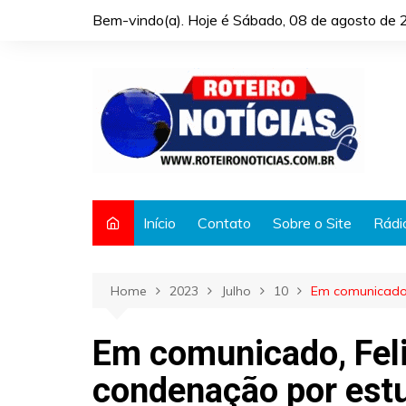
Skip
Bem-vindo(a). Hoje é
Sábado, 08 de agosto de 
to
content
Início
Contato
Sobre o Site
Rádi
Home
2023
Julho
10
Em comunicado,
Em comunicado, Feli
condenação por est