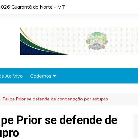
2026 Guarantã do Norte - MT
os Ao Vivo
Cadernos
Agronotícias
 Felipe Prior se defende de condenação por estupro
Automóveis
Brasil
pe Prior se defende de
Cidades
upro
Cultura