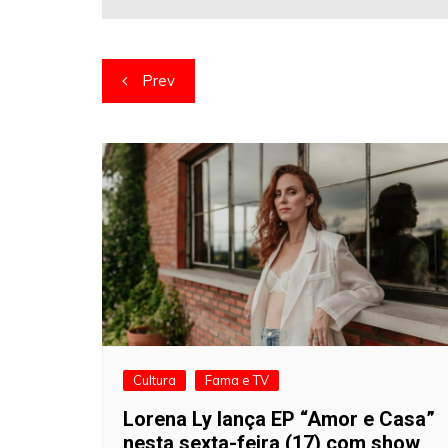
Navegação
Prev
de
artigos
Cultura
Fama e TV
Lorena Ly lança EP “Amor e Casa”
nesta sexta-feira (17) com show