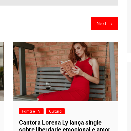
Next
Fama e TV
Cultura
Cantora Lorena Ly lança single
sobre liberdade emocional e amor