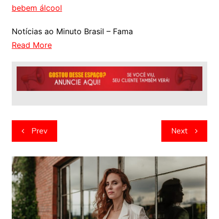
bebem álcool
Notícias ao Minuto Brasil – Fama
Read More
Navegação
Prev
Next
de
artigos