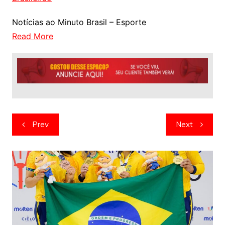
Notícias ao Minuto Brasil – Esporte
Read More
Navegação
Prev
Next
de
artigos