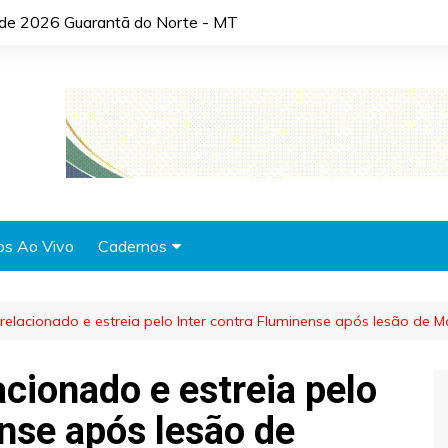
o de 2026 Guarantã do Norte - MT
os Ao Vivo
Cadernos
Agronotícias
 relacionado e estreia pelo Inter contra Fluminense após lesão de M
Automóveis
Brasil
acionado e estreia pelo
Cidades
ense após lesão de
Cultura