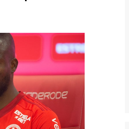
Economia
Esportes
Fama e TV
Justiça
Mundo
Política
Saúde