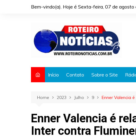
Skip
Bem-vindo(a). Hoje é
Sexta-feira, 07 de agost
to
content
Início
Contato
Sobre o Site
Rádi
Home
2023
Julho
9
Enner Valencia é
Enner Valencia é rel
Inter contra Flumin