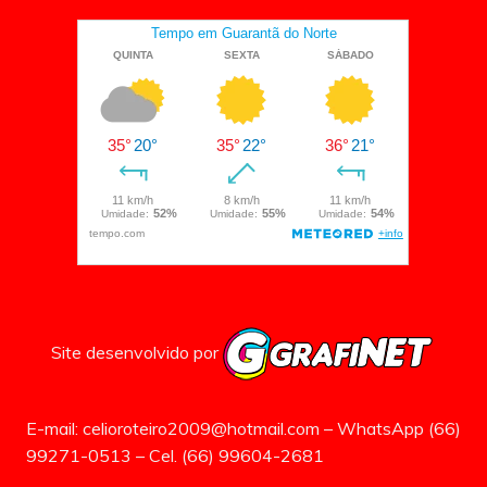
Site desenvolvido por
E-mail: celioroteiro2009@hotmail.com – WhatsApp (66)
99271-0513 – Cel. (66) 99604-2681