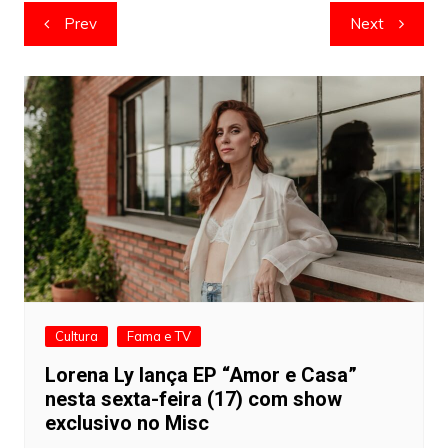
Navegação
Prev
Next
de
artigos
Cultura
Fama e TV
Lorena Ly lança EP “Amor e Casa”
nesta sexta-feira (17) com show
exclusivo no Misc