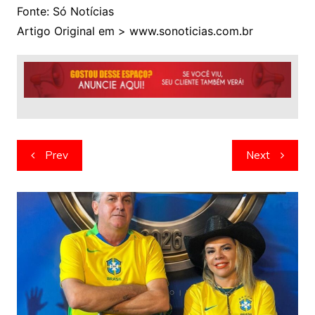
Fonte: Só Notícias
Artigo Original em > www.sonoticias.com.br
Navegação
Prev
Next
de
artigos