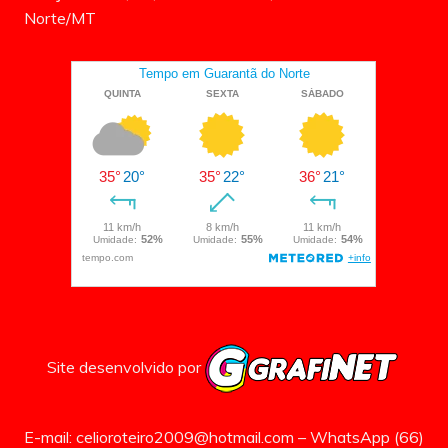
Norte/MT
Site desenvolvido por
E-mail: celioroteiro2009@hotmail.com – WhatsApp (66)