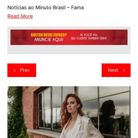
Notícias ao Minuto Brasil – Fama
Read More
Navegação
Prev
Next
de
artigos