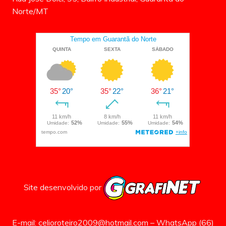
Norte/MT
Site desenvolvido por
E-mail: celioroteiro2009@hotmail.com – WhatsApp (66)