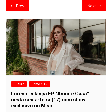
Navegação
Prev
Next
de
artigos
Cultura
Fama e TV
Lorena Ly lança EP “Amor e Casa”
nesta sexta-feira (17) com show
exclusivo no Misc