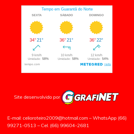
Site desenvolvido por
E-mail: celioroteiro2009@hotmail.com – WhatsApp (66)
99271-0513 – Cel. (66) 99604-2681