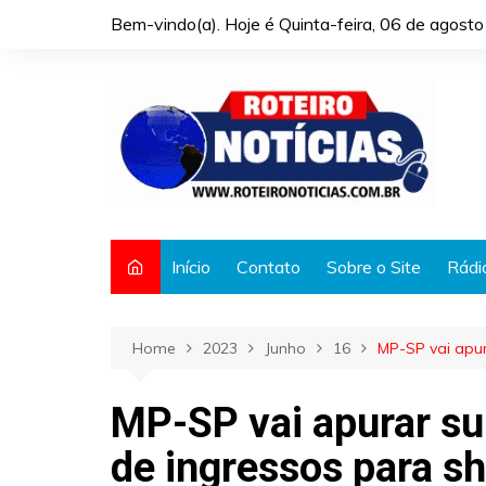
Skip
Bem-vindo(a). Hoje é
Quinta-feira, 06 de agost
to
content
Início
Contato
Sobre o Site
Rádi
Home
2023
Junho
16
MP-SP vai apur
MP-SP vai apurar s
de ingressos para s