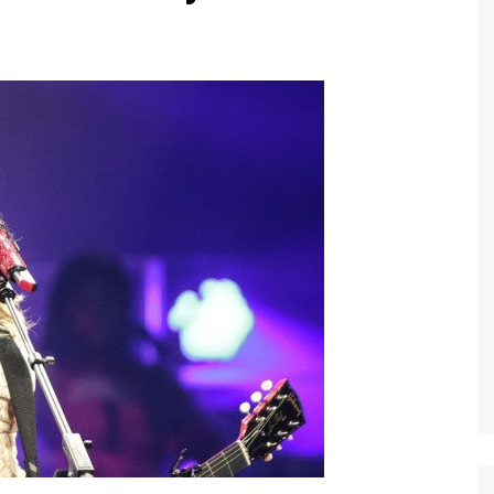
Economia
Esportes
Fama e TV
Justiça
Mundo
Política
Saúde