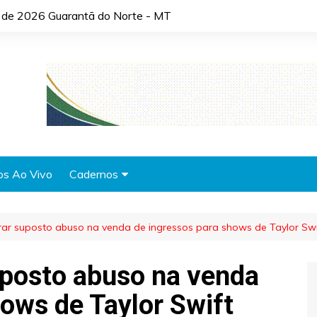
o de 2026 Guarantã do Norte - MT
os Ao Vivo
Cadernos
Agronotícias
ar suposto abuso na venda de ingressos para shows de Taylor Swi
Automóveis
Brasil
uposto abuso na venda
Cidades
hows de Taylor Swift
Cultura