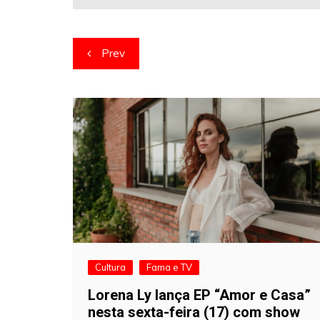
Navegação
Prev
de
artigos
Cultura
Fama e TV
Lorena Ly lança EP “Amor e Casa”
nesta sexta-feira (17) com show