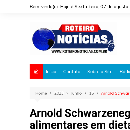
Skip
Bem-vindo(a). Hoje é
Sexta-feira, 07 de agost
to
content
Início
Contato
Sobre o Site
Rádi
Home
2023
Junho
15
Arnold Schwar
Arnold Schwarzenegg
alimentares em die