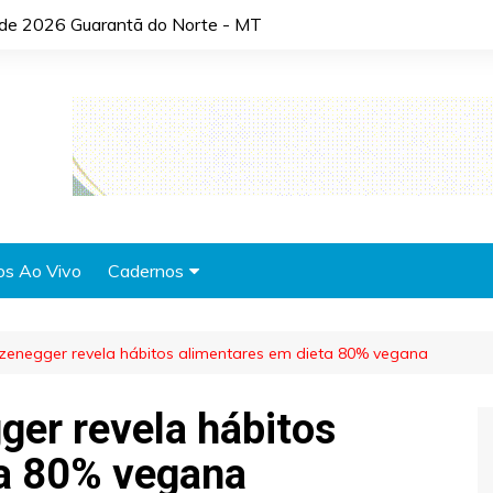
o de 2026 Guarantã do Norte - MT
os Ao Vivo
Cadernos
Agronotícias
zenegger revela hábitos alimentares em dieta 80% vegana
Automóveis
Brasil
er revela hábitos
Cidades
ta 80% vegana
Cultura