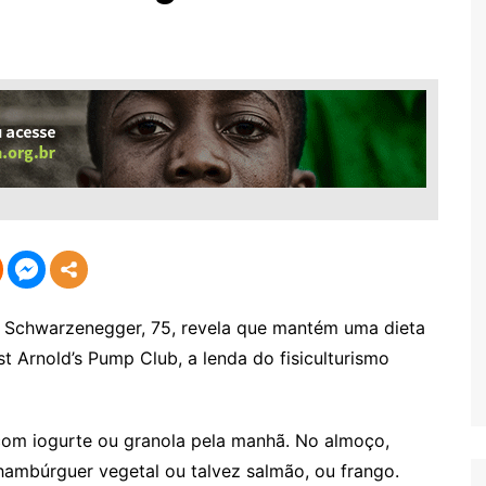
Economia
Esportes
Fama e TV
Justiça
Mundo
Política
Saúde
Schwarzenegger, 75, revela que mantém uma dieta
t Arnold’s Pump Club, a lenda do fisiculturismo
com iogurte ou granola pela manhã. No almoço,
mbúrguer vegetal ou talvez salmão, ou frango.