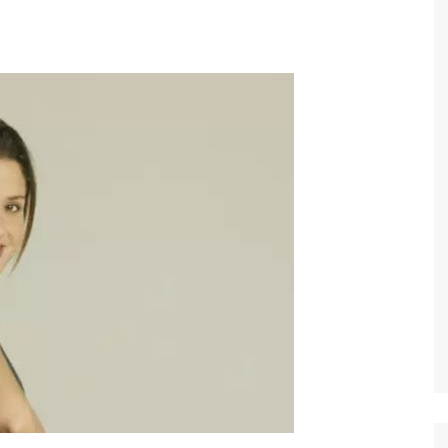
Economia
Esportes
Fama e TV
Justiça
Mundo
Política
Saúde