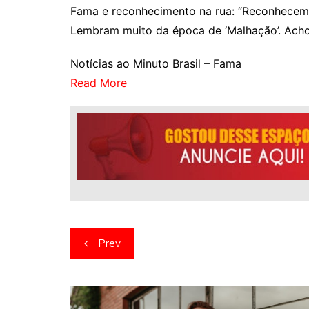
Fama e reconhecimento na rua: “Reconhecem,
Lembram muito da época de ‘Malhação’. Acho
Notícias ao Minuto Brasil – Fama
Read More
Navegação
Prev
de
artigos