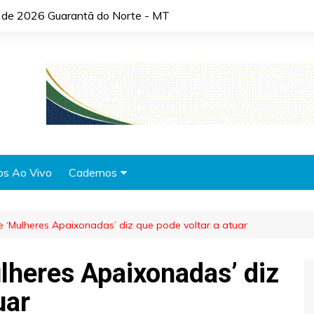
o de 2026 Guarantã do Norte - MT
os Ao Vivo
Cadernos
Agronotícias
de ‘Mulheres Apaixonadas’ diz que pode voltar a atuar
Automóveis
Brasil
ulheres Apaixonadas’ diz
Cidades
uar
Cultura