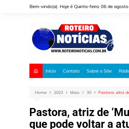
Skip
Bem-vindo(a). Hoje é
Quinta-feira, 06 de agost
to
content
Início
Contato
Sobre o Site
Rádi
Home
2023
Maio
30
Pastora, atriz 
Pastora, atriz de ‘M
que pode voltar a at