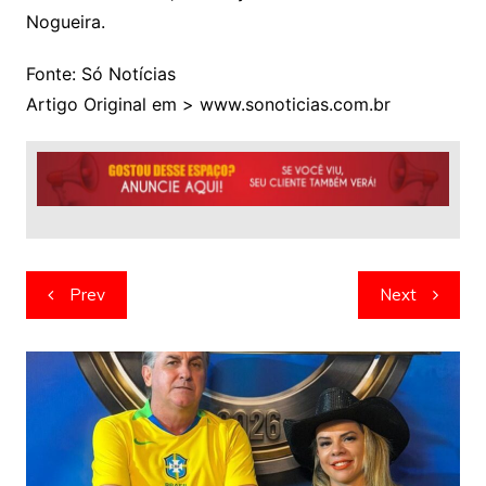
Nogueira.
Fonte: Só Notícias
Artigo Original em > www.sonoticias.com.br
Navegação
Prev
Next
de
artigos