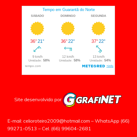
Site desenvolvido por
E-mail: celioroteiro2009@hotmail.com – WhatsApp (66)
99271-0513 – Cel. (66) 99604-2681