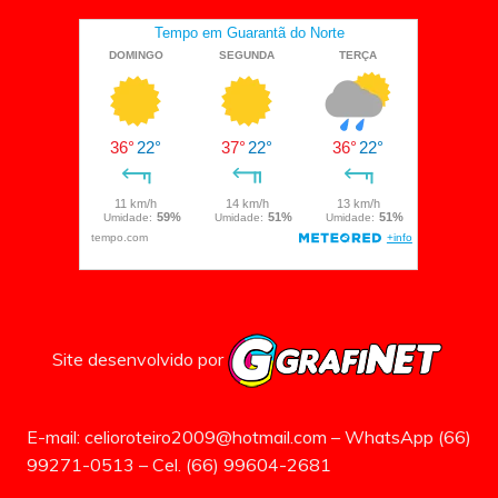
Site desenvolvido por
E-mail: celioroteiro2009@hotmail.com – WhatsApp (66)
99271-0513 – Cel. (66) 99604-2681