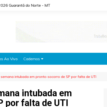
2026 Guarantã do Norte - MT
os Ao Vivo
Cadernos
Agronotícias
 semana intubada em pronto-socorro de SP por falta de UTI
Automóveis
Brasil
emana intubada em
Cidades
 por falta de UTI
Cultura