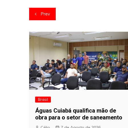
Navegação
Prev
de
artigos
Brasil
Águas Cuiabá qualifica mão de
obra para o setor de saneamento
Célio
7 de Agosto de 2026