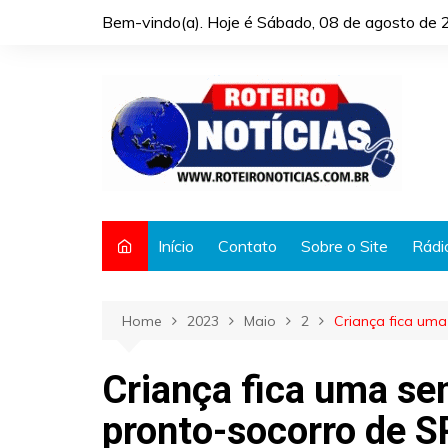
Skip
Bem-vindo(a). Hoje é
Sábado, 08 de agosto de 
to
content
Início
Contato
Sobre o Site
Rádi
Home
2023
Maio
2
Criança fica uma
Criança fica uma s
pronto-socorro de SP