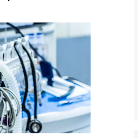
Economia
Esportes
Fama e TV
Justiça
Mundo
Política
Saúde