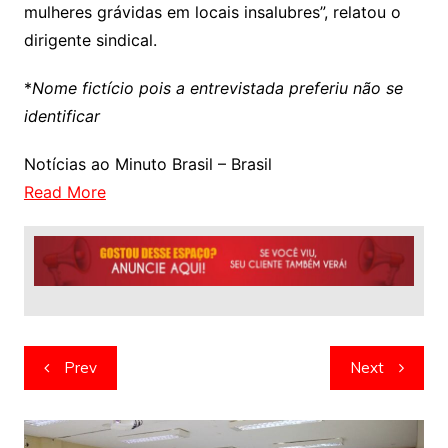
mulheres grávidas em locais insalubres”, relatou o
dirigente sindical.
*
Nome fictício pois a entrevistada preferiu não se
identificar
Notícias ao Minuto Brasil – Brasil
Read More
Navegação
Prev
Next
de
artigos