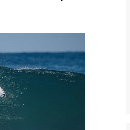
Economia
Esportes
Fama e TV
Justiça
Mundo
Política
Saúde