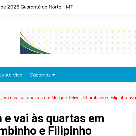
o de 2026 Guarantã do Norte - MT
os Ao Vivo
Cadernos
Agronotícias
ejum e vai às quartas em Margaret River; Chumbinho e Filipinho a
Automóveis
Brasil
 e vai às quartas em
Cidades
mbinho e Filipinho
Cultura