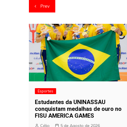
Navegação
Prev
de
artigos
Esportes
Estudantes da UNINASSAU
conquistam medalhas de ouro no
FISU AMERICA GAMES
Célio
5 de Agosto de 2026