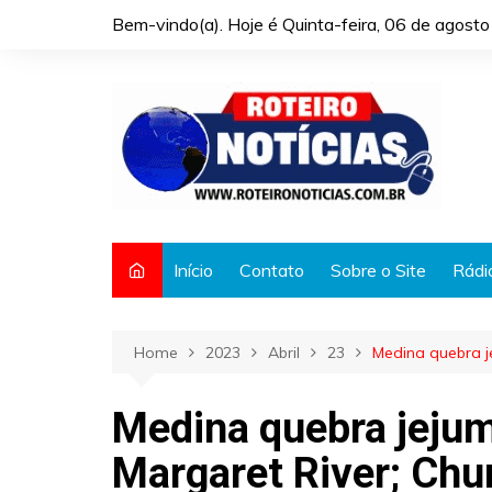
Skip
Bem-vindo(a). Hoje é
Quinta-feira, 06 de agost
to
content
Início
Contato
Sobre o Site
Rádi
Home
2023
Abril
23
Medina quebra j
Medina quebra jejum
Margaret River; Chu