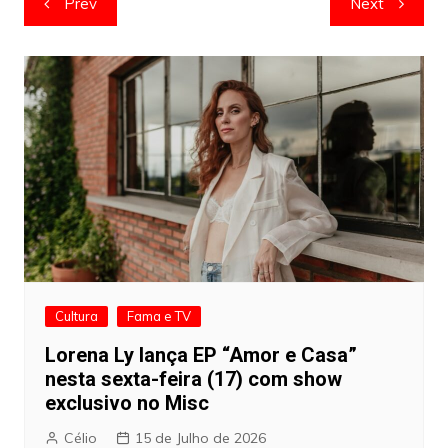
Prev
Next
de
artigos
Cultura
Fama e TV
Lorena Ly lança EP “Amor e Casa”
nesta sexta-feira (17) com show
exclusivo no Misc
Célio
15 de Julho de 2026