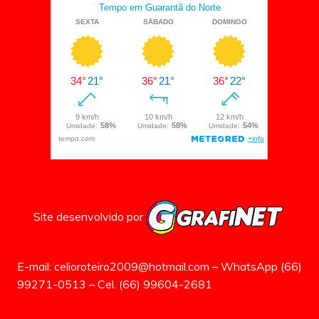
Site desenvolvido por
E-mail: celioroteiro2009@hotmail.com – WhatsApp (66)
99271-0513 – Cel. (66) 99604-2681