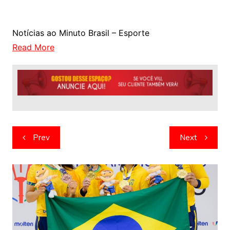
Notícias ao Minuto Brasil – Esporte
Read More
Navegação
Prev
Next
de
artigos