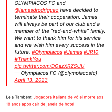
OLYMPIACOS FC and
@jamesdrodriguez
have decided to
terminate their cooperation. James
will always be part of our club and a
member of the “red-and-white” family.
We want to thank him for his service
and we wish him every success in the
future.
#Olympiacos
#James
#JR10
#ThankYou
pic.twitter.com/DGazXRZSUU
— Olympiacos FC (@olympiacosfc)
April 13, 2023
Leia Também:
Jogadora italiana de vôlei morre aos
18 anos após cair de janela de hotel