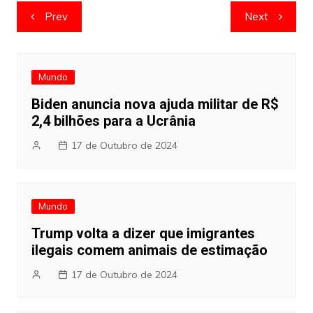
Navegação
Prev
Next
de
artigos
Mundo
Biden anuncia nova ajuda militar de R$
2,4 bilhões para a Ucrânia
17 de Outubro de 2024
Mundo
Trump volta a dizer que imigrantes
ilegais comem animais de estimação
17 de Outubro de 2024