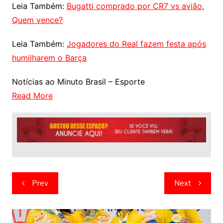
Leia Também:
Bugatti comprado por CR7 vs avião.
Quem vence?
Leia Também:
Jogadores do Real fazem festa após
humilharem o Barça
Notícias ao Minuto Brasil – Esporte
Read More
Navegação
Prev
Next
de
artigos