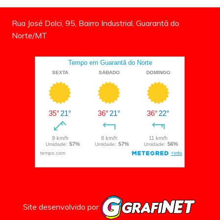
Rua José Dolci, 95, Bairro Industrial, Guarantã do
Norte/MT
Site desenvolvido por