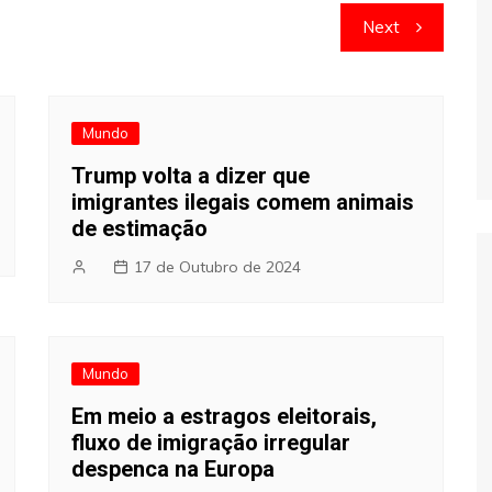
Next
Mundo
Trump volta a dizer que
imigrantes ilegais comem animais
de estimação
17 de Outubro de 2024
Mundo
Em meio a estragos eleitorais,
fluxo de imigração irregular
despenca na Europa