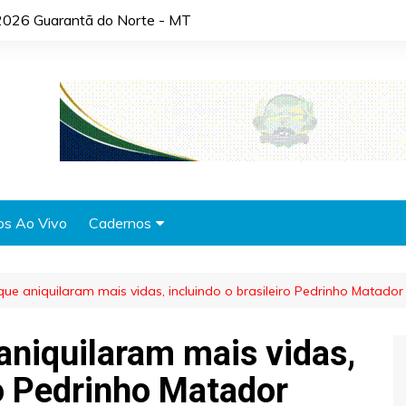
2026 Guarantã do Norte - MT
os Ao Vivo
Cadernos
Agronotícias
s que aniquilaram mais vidas, incluindo o brasileiro Pedrinho Matador
Automóveis
Brasil
 aniquilaram mais vidas,
Cidades
ro Pedrinho Matador
Cultura