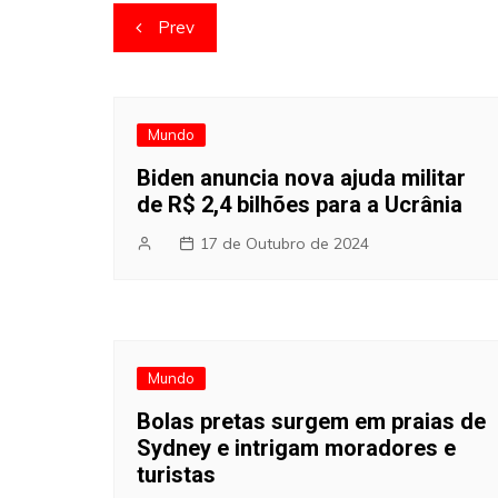
Navegação
Prev
de
artigos
Mundo
Biden anuncia nova ajuda militar
de R$ 2,4 bilhões para a Ucrânia
17 de Outubro de 2024
Mundo
Bolas pretas surgem em praias de
Sydney e intrigam moradores e
turistas