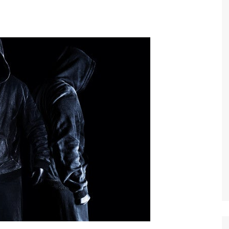
Economia
Esportes
Fama e TV
Justiça
Mundo
Política
Saúde