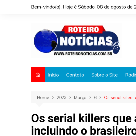
Skip
Bem-vindo(a). Hoje é
Sábado, 08 de agosto de 
to
content
Início
Contato
Sobre o Site
Rádi
Home
2023
Março
6
Os serial killer
Os serial killers que
incluindo o brasilei