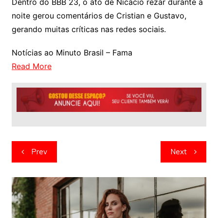
Dentro do BBB 23, o ato de Nicácio rezar durante a
noite gerou comentários de Cristian e Gustavo,
gerando muitas críticas nas redes sociais.
Notícias ao Minuto Brasil – Fama
Read More
Navegação
Prev
Next
de
artigos