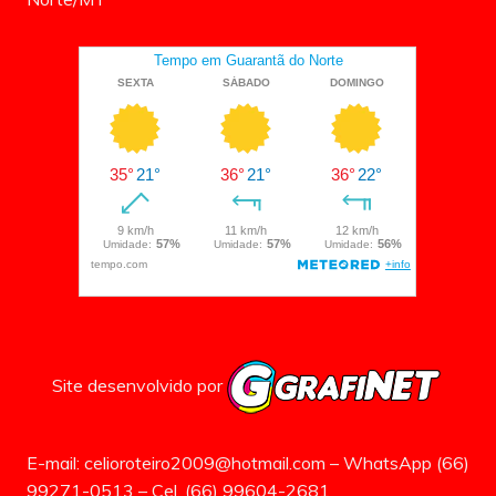
Site desenvolvido por
E-mail: celioroteiro2009@hotmail.com – WhatsApp (66)
99271-0513 – Cel. (66) 99604-2681