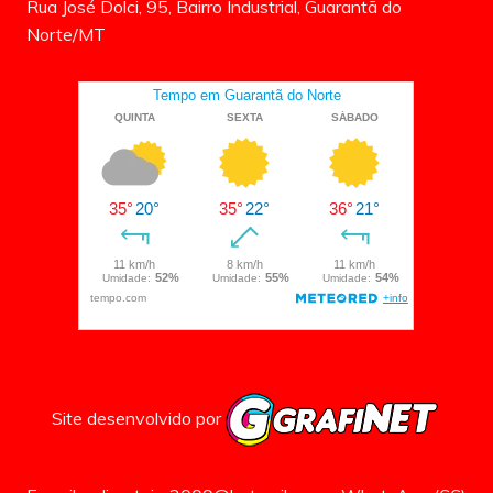
Rua José Dolci, 95, Bairro Industrial, Guarantã do
Norte/MT
Site desenvolvido por