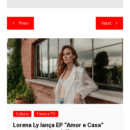
Navegação
Prev
Next
de
artigos
Cultura
Fama e TV
Lorena Ly lança EP “Amor e Casa”