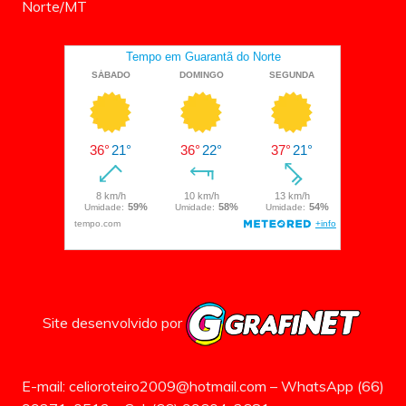
Norte/MT
Site desenvolvido por
E-mail: celioroteiro2009@hotmail.com – WhatsApp (66)