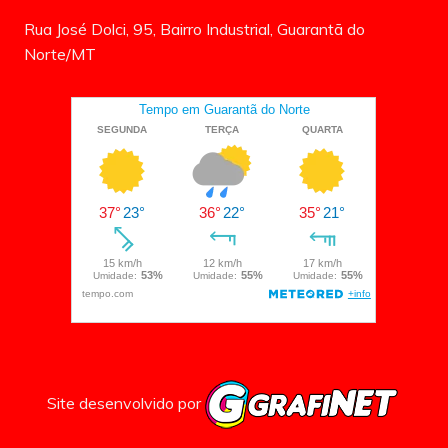
Rua José Dolci, 95, Bairro Industrial, Guarantã do
Norte/MT
Site desenvolvido por