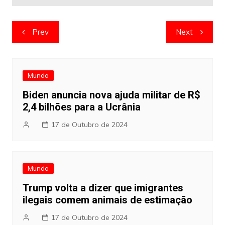
Navegação
Prev
Next
de
artigos
Mundo
Biden anuncia nova ajuda militar de R$
2,4 bilhões para a Ucrânia
17 de Outubro de 2024
Mundo
Trump volta a dizer que imigrantes
ilegais comem animais de estimação
17 de Outubro de 2024