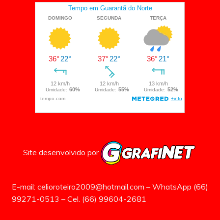
Site desenvolvido por
E-mail: celioroteiro2009@hotmail.com – WhatsApp (66)
99271-0513 – Cel. (66) 99604-2681