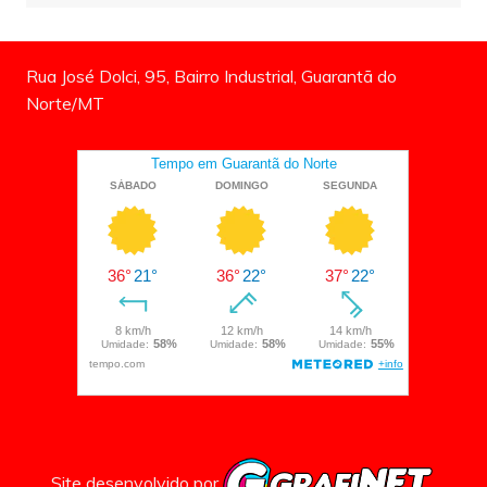
Rua José Dolci, 95, Bairro Industrial, Guarantã do
Norte/MT
Site desenvolvido por