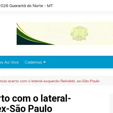
2026 Guarantã do Norte - MT
os Ao Vivo
Cadernos
Agronotícias
ncia acerto com o lateral-esquerdo Reinaldo, ex-São Paulo
Automóveis
Brasil
to com o lateral-
Cidades
ex-São Paulo
Cultura