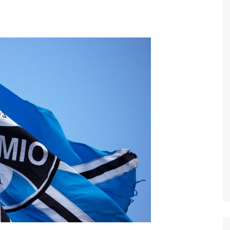
Economia
Esportes
Fama e TV
Justiça
Mundo
Política
Saúde