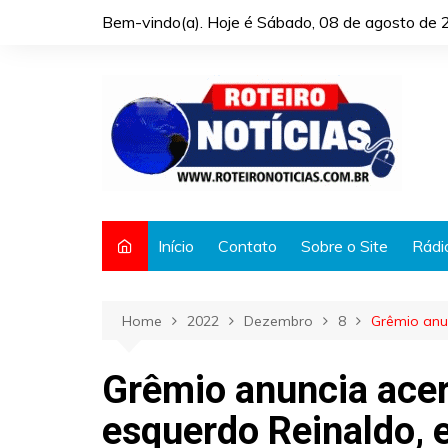
Skip
Bem-vindo(a). Hoje é
Sábado, 08 de agosto de 
to
content
Início
Contato
Sobre o Site
Rádi
Home
2022
Dezembro
8
Grêmio anu
Grêmio anuncia acer
esquerdo Reinaldo, 