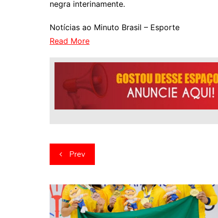
negra interinamente.
Notícias ao Minuto Brasil – Esporte
Read More
Navegação
Prev
de
artigos