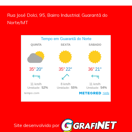
Rua José Dolci, 95, Bairro Industrial, Guarantã do
Norte/MT
Site desenvolvido por