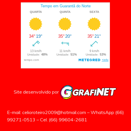
Site desenvolvido por
E-mail: celioroteiro2009@hotmail.com – WhatsApp (66)
99271-0513 – Cel. (66) 99604-2681