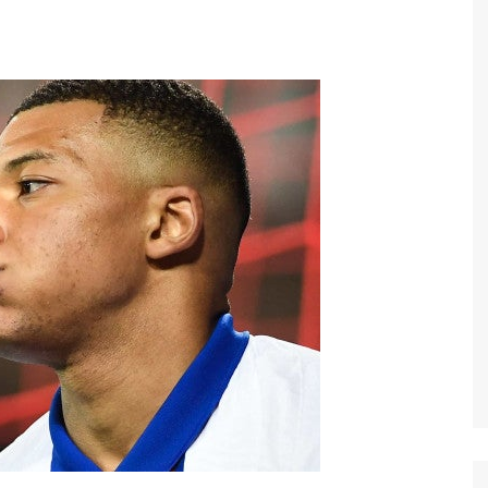
Economia
Esportes
Fama e TV
Justiça
Mundo
Política
Saúde