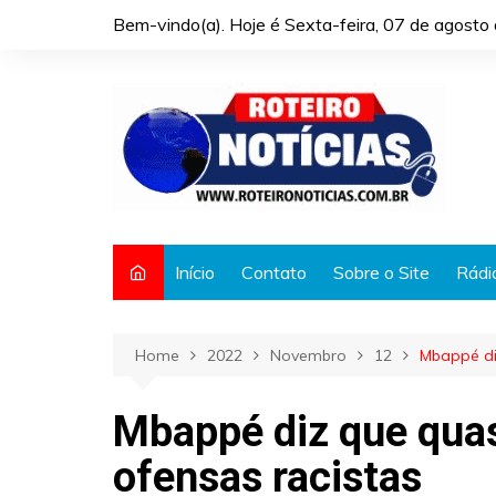
Skip
Bem-vindo(a). Hoje é
Sexta-feira, 07 de agost
to
content
Início
Contato
Sobre o Site
Rádi
Home
2022
Novembro
12
Mbappé di
Mbappé diz que quas
ofensas racistas