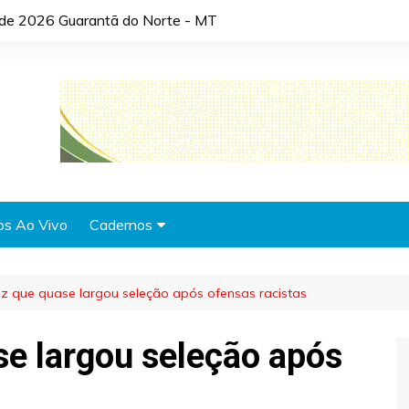
o de 2026 Guarantã do Norte - MT
os Ao Vivo
Cadernos
Agronotícias
z que quase largou seleção após ofensas racistas
Automóveis
Brasil
e largou seleção após
Cidades
Cultura