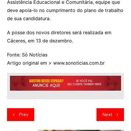
Assistência Educacional e Comunitária, equipe que
deve apoia-lo no cumprimento do plano de trabalho
de sua candidatura.
A posse dos novos diretores será realizada em
Cáceres, em 13 de dezembro.
Fonte: Só Notícias
Artigo original em > www.sonoticias.com.br
Navegação
Prev
Next
de
artigos