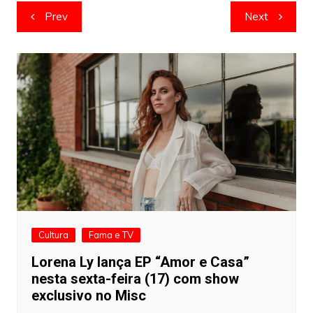
Navegação
Prev
Next
de
artigos
Cultura
Fama e TV
Lorena Ly lança EP “Amor e Casa”
nesta sexta-feira (17) com show
exclusivo no Misc