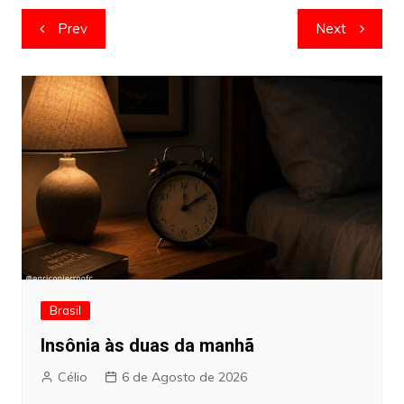
Navegação
Prev
Next
de
artigos
Brasil
Insônia às duas da manhã
Célio
6 de Agosto de 2026