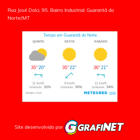
Rua José Dolci, 95, Bairro Industrial, Guarantã do
Norte/MT
Site desenvolvido por